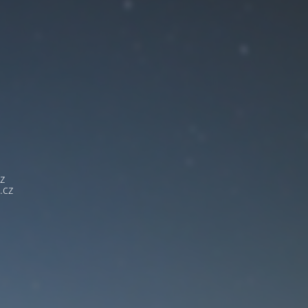
z
.cz