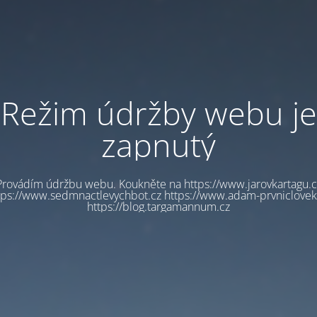
Režim údržby webu je
zapnutý
Provádím údržbu webu. Koukněte na https://www.jarovkartagu.c
tps://www.sedmnactlevychbot.cz https://www.adam-prvniclovek
https://blog.targamannum.cz