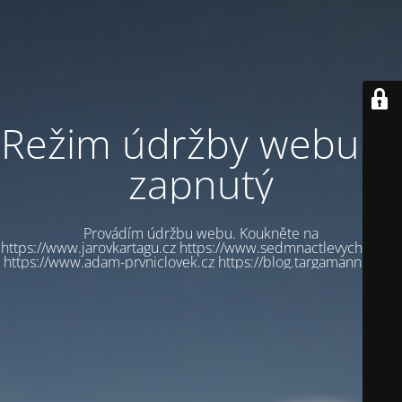
Režim údržby webu je
zapnutý
Provádím údržbu webu. Koukněte na
https://www.jarovkartagu.cz https://www.sedmnactlevychbot.cz
https://www.adam-prvniclovek.cz https://blog.targamannum.cz