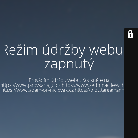
Režim údržby webu je
zapnutý
Provádím údržbu webu. Koukněte na
https://www.jarovkartagu.cz https://www.sedmnactlevychbot.cz
https://www.adam-prvniclovek.cz https://blog.targamannum.cz