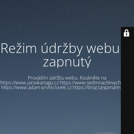
Režim údržby webu je
zapnutý
Provádím údržbu webu. Koukněte na
https://www.jarovkartagu.cz https://www.sedmnactlevychbot.cz
https://www.adam-prvniclovek.cz https://blog.targamannum.cz