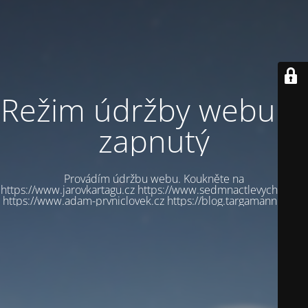
Režim údržby webu je
zapnutý
Provádím údržbu webu. Koukněte na
https://www.jarovkartagu.cz https://www.sedmnactlevychbot.cz
https://www.adam-prvniclovek.cz https://blog.targamannum.cz