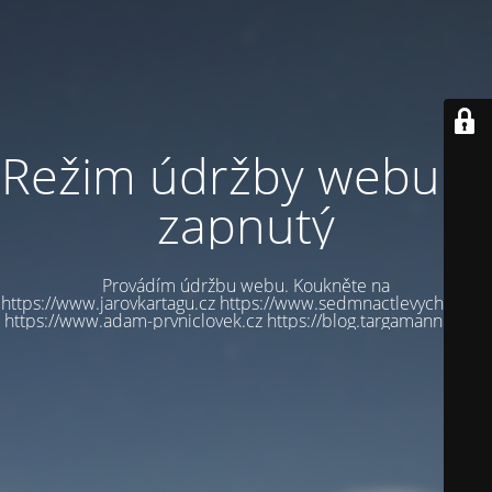
Režim údržby webu je
zapnutý
Provádím údržbu webu. Koukněte na
https://www.jarovkartagu.cz https://www.sedmnactlevychbot.cz
https://www.adam-prvniclovek.cz https://blog.targamannum.cz