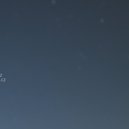
z
.cz