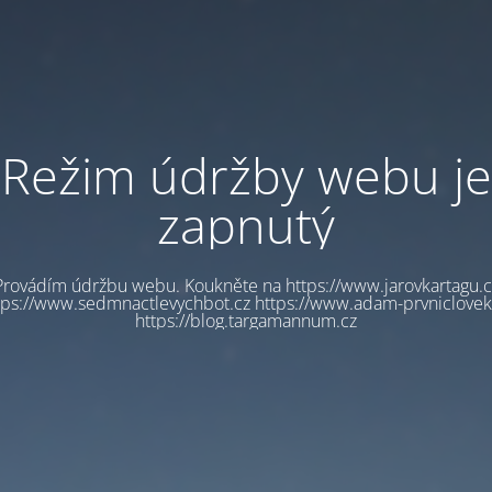
Režim údržby webu je
zapnutý
Provádím údržbu webu. Koukněte na https://www.jarovkartagu.c
tps://www.sedmnactlevychbot.cz https://www.adam-prvniclovek
https://blog.targamannum.cz