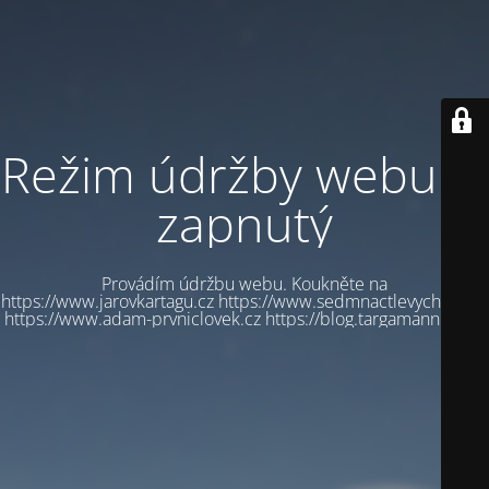
Režim údržby webu je
zapnutý
Provádím údržbu webu. Koukněte na
https://www.jarovkartagu.cz https://www.sedmnactlevychbot.cz
https://www.adam-prvniclovek.cz https://blog.targamannum.cz