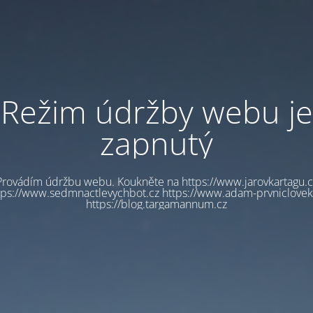
Režim údržby webu je
zapnutý
Provádím údržbu webu. Koukněte na https://www.jarovkartagu.c
tps://www.sedmnactlevychbot.cz https://www.adam-prvniclovek
https://blog.targamannum.cz