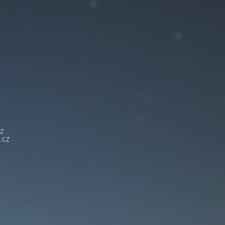
z
.cz