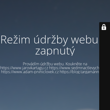
Režim údržby webu je
zapnutý
Provádím údržbu webu. Koukněte na
https://www.jarovkartagu.cz https://www.sedmnactlevychbot.cz
https://www.adam-prvniclovek.cz https://blog.targamannum.cz