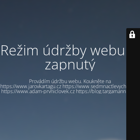
Režim údržby webu je
zapnutý
Provádím údržbu webu. Koukněte na
https://www.jarovkartagu.cz https://www.sedmnactlevychbot.cz
https://www.adam-prvniclovek.cz https://blog.targamannum.cz