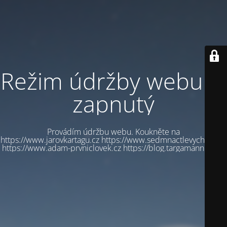
Režim údržby webu je
zapnutý
Provádím údržbu webu. Koukněte na
https://www.jarovkartagu.cz https://www.sedmnactlevychbot.cz
https://www.adam-prvniclovek.cz https://blog.targamannum.cz