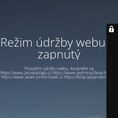
Režim údržby webu je
zapnutý
Provádím údržbu webu. Koukněte na
https://www.jarovkartagu.cz https://www.sedmnactlevychbot.cz
https://www.adam-prvniclovek.cz https://blog.targamannum.cz