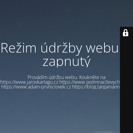
Režim údržby webu je
zapnutý
Provádím údržbu webu. Koukněte na
https://www.jarovkartagu.cz https://www.sedmnactlevychbot.cz
https://www.adam-prvniclovek.cz https://blog.targamannum.cz